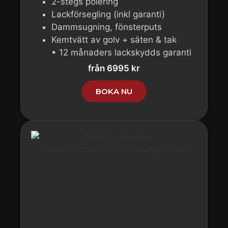
2-stegs polering
Lackförsegling (inkl garanti)
Dammsugning, fönsterputs
Kemtvätt av golv + säten & tak
• 12 månaders lackskydds garanti
från 6995 kr
BOKA NU