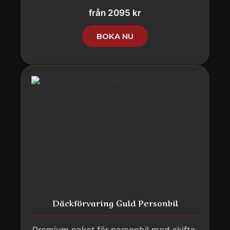
från 2095 kr
BOKA NU
Däckförvaring Guld Personbil
Premium paket för personbil med skifte,